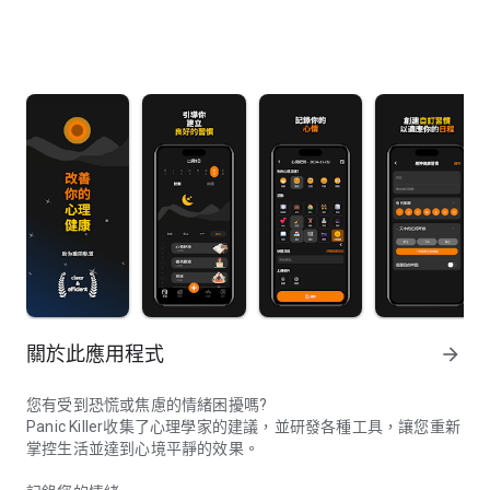
關於此應用程式
arrow_forward
您有受到恐慌或焦慮的情緒困擾嗎?
Panic Killer收集了心理學家的建議，並研發各種工具，讓您重新
掌控生活並達到心境平靜的效果。