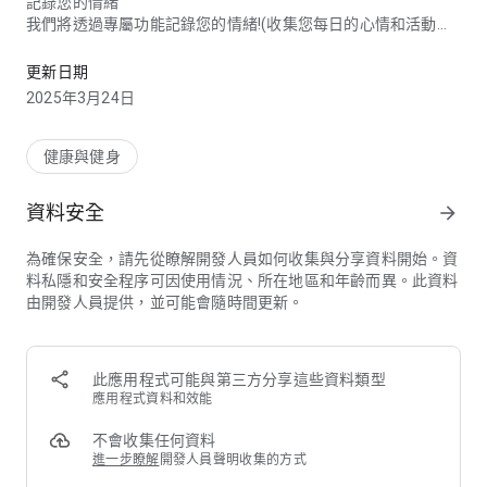
記錄您的情緒
我們將透過專屬功能記錄您的情緒!(收集您每日的心情和活動紀
生產力,時間管理,恐慌症緩解,心情記錄,冥想,待辦清單,焦慮管理,減輕
錄!)。您也可以透過每天寫感恩日記表達您的感受。回顧過去能
幫助您識別恐怖焦慮誘發原因的模式。
更新日期
2025年3月24日
分析日記內容獲取啟發
分析日記內容識別焦慮模式。我們利用統計工具提供您的情緒分
析、活動分析和應用程式使用狀況。
健康與健身
社群支持
資料安全
arrow_forward
我們擁有一個功能完善的論壇，讓每個人都可以分享他們的心理
健康旅程，讓您更深入地了解自己和他人！
為確保安全，請先從瞭解開發人員如何收集與分享資料開始。資
料私隱和安全程序可因使用情況、所在地區和年齡而異。此資料
AI心理治療師聊天機器人
由開發人員提供，並可能會隨時間更新。
我們訓練定製的AI聊天機器人模擬了各種類型的治療師，包括心
理學家、社工、生活教練和哲學家。隨時隨地向他們提問您感興
趣的問題，他們將提供指導，改善您的心理健康。
此應用程式可能與第三方分享這些資料類型
引導式呼吸練習
應用程式資料和效能
深入淺出的呼吸是一項強大的放鬆技巧。Panic Killer提供三種主
要呼吸方式(4-7-8、4-4-8和4-4-4)配合精緻動畫和音樂引導,協
不會收集任何資料
助減輕焦慮。吸氣引入正面力量,吐氣排解壓力。
進一步瞭解
開發人員聲明收集的方式