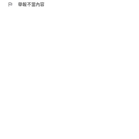
flag
舉報不當內容