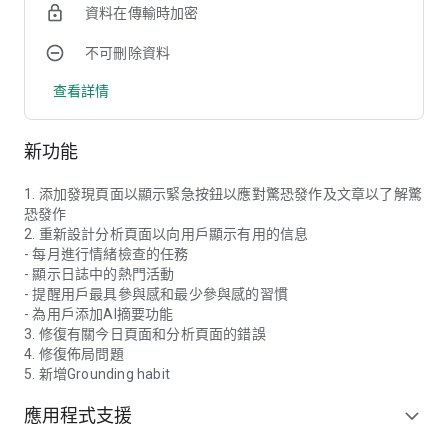
資料在傳輸時加密
針對性的ASMR音樂
提供能刺激緊張神經系統反應的溫和音樂,例如生火聲、流水
不可刪除資料
職、鼓勵的耳語、長笛及鋼琴等,帶您沉浸在舒適的聲效療法
中。
查看詳情
跟蹤進度
記錄使用手機應用程式的進度。隨著時間的推移，觀察統計數據
新功能
能了解自己對管理情緒的改進。我們提供不同成就解鎖的獎勵，
讓您貫徹每天練習。
1. 添加發現頁面以顯示緊急按鈕以應對驚恐發作及文章以了解驚
恐發作
通過Panic Killer的心靈工具，您將掌握應對焦慮的技巧。放鬆、
2. 重新設計分析頁面以向用戶顯示有用的信息
思考,並一步一步掌控焦慮。立即下載，一起面對生活上的困
- 每月進行情緒檢查的任務
難。
- 顯示日誌中的熱門活動
隱私權與使用條款: https://www.panickiller.com/
- 提醒用戶最具參與感和最少參與感的習慣
- 為用戶添加AI摘要功能
3. 修復有關今日頁面和分析頁面的錯誤
4. 修復佈局問題
5. 新增Grounding habit
應用程式支援
expand_more